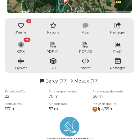
3
J'aime
Favoris
Avis
Partager
76
GPX
PDF A4
PDF A0
Profil
Flyover
3D
Insérer
Passages
Barcy (77)
Meaux (77)
Kilomètre effort
Plus longue montée
Plus longue descente
22
70 m
60 m
Altitude max
Altitude min
Indice de qualité
127 m
57 m
1pt/39m