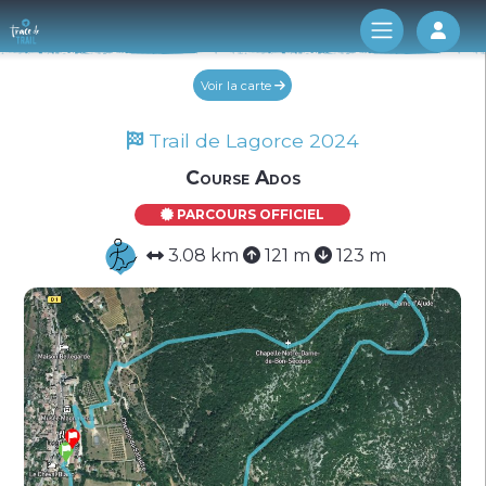
Log 
Voir la carte
Trail de Lagorce 2024
Course Ados
PARCOURS OFFICIEL
3.08 km
121 m
123 m