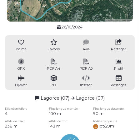
26/10/2024
J'aime
Favoris
Avis
Partager
GPX
PDF A4
PDF A0
Profil
Flyover
3D
Insérer
Passages
Lagorce (07)
Lagorce (07)
Kilomètre effort
Plus longue montée
Plus longue descente
4
100 m
90 m
Altitude max
Altitude min
Indice de qualité
238 m
143 m
1pt/29m