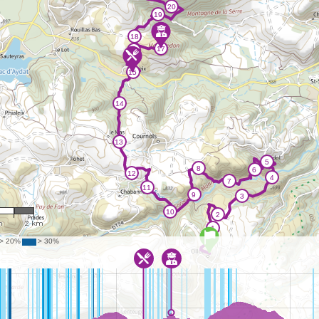
,555
m
2 km