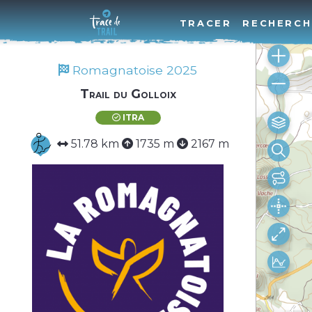
TRACER
RECHERCH
Romagnatoise 2025
Trail du Golloix
ITRA
51.78 km
1735 m
2167 m