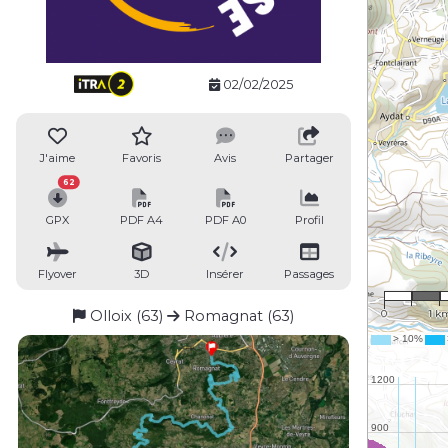
02/02/2025
J'aime
Favoris
Avis
Partager
62
GPX
PDF A4
PDF A0
Profil
Flyover
3D
Insérer
Passages
1 : 63
Olloix (63)
Romagnat (63)
0
1 k