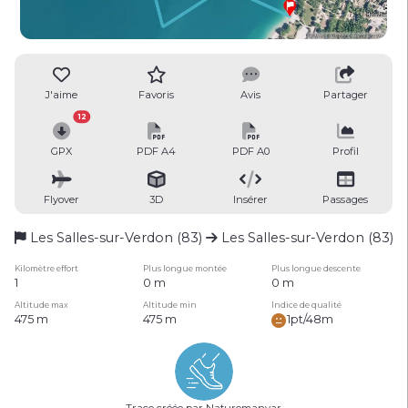
J'aime
Favoris
Avis
Partager
12
GPX
PDF A4
PDF A0
Profil
Flyover
3D
Insérer
Passages
Les Salles-sur-Verdon (83)
Les Salles-sur-Verdon (83)
Kilomètre effort
Plus longue montée
Plus longue descente
1
0 m
0 m
Altitude max
Altitude min
Indice de qualité
475 m
475 m
1pt/48m