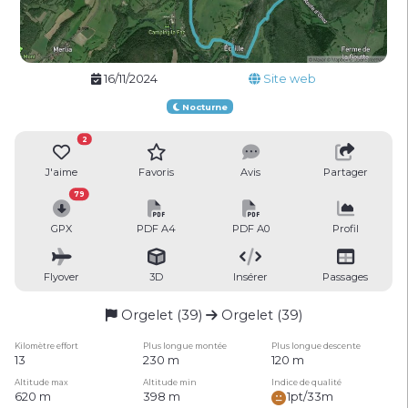
16/11/2024
Site web
Nocturne
2
J'aime
Favoris
Avis
Partager
79
GPX
PDF A4
PDF A0
Profil
Flyover
3D
Insérer
Passages
Orgelet (39)
Orgelet (39)
Kilomètre effort
Plus longue montée
Plus longue descente
13
230 m
120 m
Altitude max
Altitude min
Indice de qualité
620 m
398 m
1pt/33m