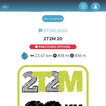
Log 
Voir la carte
2T2M 2025
2T2M 20
PARCOURS OFFICIEL
23.47 km
818 m
818 m