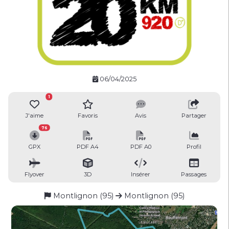
06/04/2025
1
J'aime
Favoris
Avis
Partager
76
GPX
PDF A4
PDF A0
Profil
Flyover
3D
Insérer
Passages
Montlignon (95)
Montlignon (95)