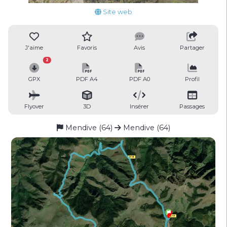
Site web
J'aime
Favoris
Avis
Partager
2
GPX
PDF A4
PDF A0
Profil
Flyover
3D
Insérer
Passages
Mendive (64)
Mendive (64)