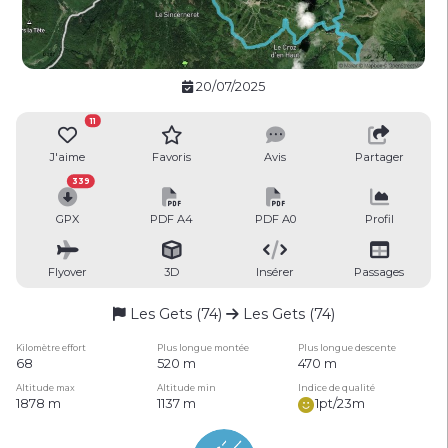
20/07/2025
11
J'aime
Favoris
Avis
Partager
339
GPX
PDF A4
PDF A0
Profil
Flyover
3D
Insérer
Passages
Les Gets (74)
Les Gets (74)
Kilomètre effort
Plus longue montée
Plus longue descente
68
520 m
470 m
Altitude max
Altitude min
Indice de qualité
1878 m
1137 m
1pt/23m