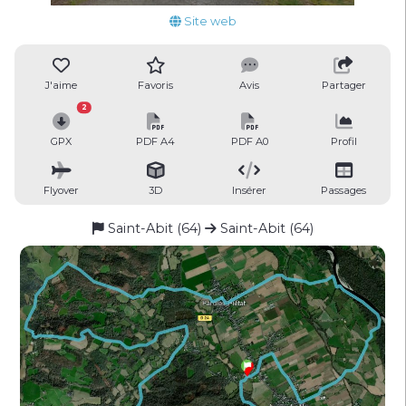
Site web
J'aime
Favoris
Avis
Partager
2
GPX
PDF A4
PDF A0
Profil
Flyover
3D
Insérer
Passages
Saint-Abit (64)
Saint-Abit (64)