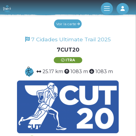
Log 
Voir la carte
7 Cidades Ultimate Trail 2025
7CUT20
ITRA
25.17 km
1083 m
1083 m