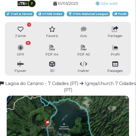
10/05/2025
Site web
Trail & terroir
UTMB Index
ITRA National League
Forêt
1
J'aime
Favoris
Avis
Partager
11
GPX
PDF A4
PDF A0
Profil
Flyover
3D
Insérer
Passages
Lagoa do Canário - 7 Cidades (PT)
Igreja/church 7 Cidades
(PT)