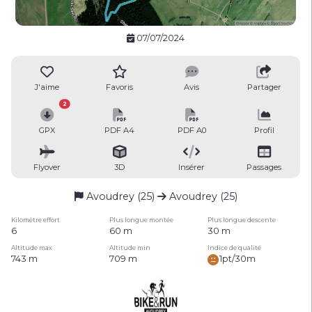
07/07/2024
J'aime
Favoris
Avis
Partager
2
GPX
PDF A4
PDF A0
Profil
Flyover
3D
Insérer
Passages
Avoudrey (25)
Avoudrey (25)
Kilomètre effort
Plus longue montée
Plus longue descente
6
60 m
30 m
Altitude max
Altitude min
Indice de qualité
743 m
709 m
1pt/30m