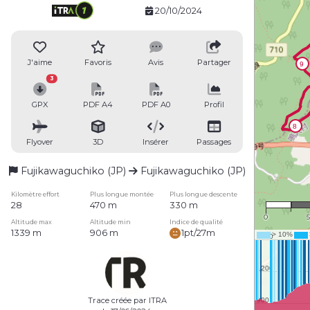
20/10/2024
J'aime
Favoris
Avis
Partager
3
GPX
PDF A4
PDF A0
Profil
Flyover
3D
Insérer
Passages
Fujikawaguchiko (JP)
Fujikawaguchiko (JP)
1 :
Kilomètre effort
Plus longue montée
Plus longue descente
28
470 m
330 m
0
Altitude max
Altitude min
Indice de qualité
1339 m
906 m
1pt/27m
Trace créée par ITRA