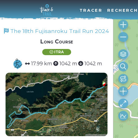
TRACER
RECHERCH
The 18th Fujisanroku Trail Run 2024
Long Course
ITRA
17.99 km
1042 m
1042 m