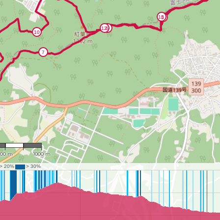
 23,908
500 m
1000 m