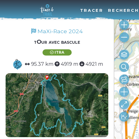
TRACER
RECHERCH
MaXi-Race 2024
tOur avec bascule
ITRA
95.37 km
4919 m
4921 m