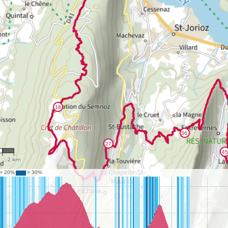
39
2 km