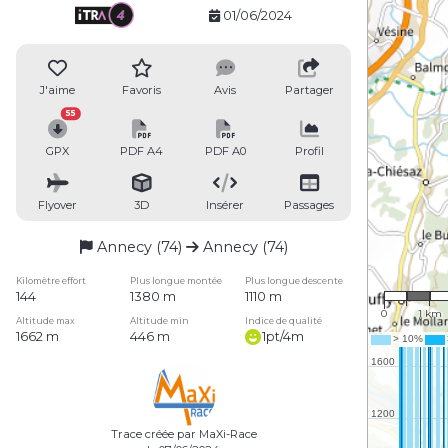
01/06/2024
J'aime
Favoris
Avis
Partager
55
GPX
PDF A4
PDF A0
Profil
Flyover
3D
Insérer
Passages
Annecy (74)
Annecy (74)
1 : 77,7
Kilomètre effort
Plus longue montée
Plus longue descente
144
1380 m
1110 m
0
1 km
Altitude max
Altitude min
Indice de qualité
1662 m
446 m
1pt/4m
Trace créée par MaXi-Race