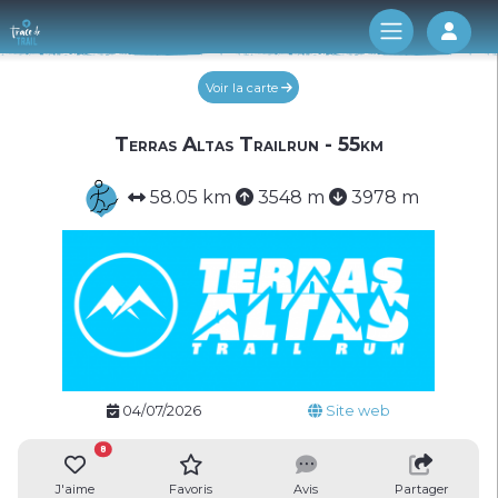
Log 
Voir la carte
Terras Altas Trailrun - 55km
58.05 km
3548 m
3978 m
04/07/2026
Site web
8
J'aime
Favoris
Avis
Partager