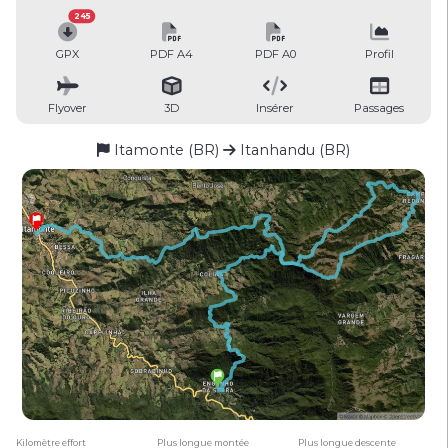
245
GPX
PDF A4
PDF A0
Profil
Flyover
3D
Insérer
Passages
Itamonte (BR)
Itanhandu (BR)
Kilomètre effort
Plus longue montée
Plus longue descente