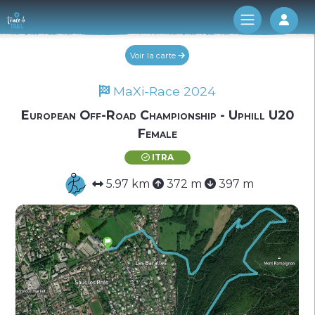
Log 
Voir la carte
MaXi-Race 2024
European Off-Road Championship - Uphill U20
Female
ITRA
5.97 km
372 m
397 m