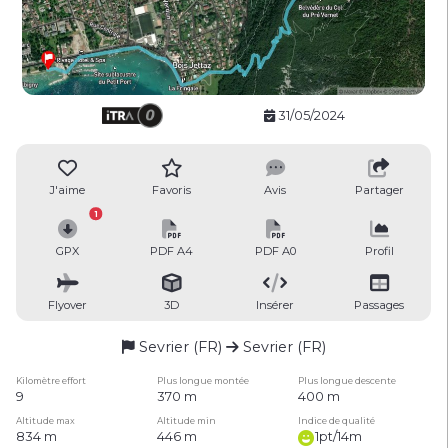
31/05/2024
J'aime
Favoris
Avis
Partager
1
GPX
PDF A4
PDF A0
Profil
Flyover
3D
Insérer
Passages
Sevrier (FR)
Sevrier (FR)
Kilomètre effort
Plus longue montée
Plus longue descente
9
370 m
400 m
Altitude max
Altitude min
Indice de qualité
834 m
446 m
1pt/14m