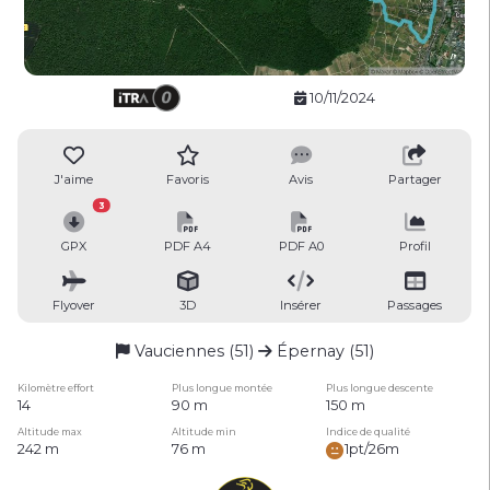
10/11/2024
J'aime
Favoris
Avis
Partager
3
GPX
PDF A4
PDF A0
Profil
Flyover
3D
Insérer
Passages
Vauciennes (51)
Épernay (51)
Kilomètre effort
Plus longue montée
Plus longue descente
14
90 m
150 m
Altitude max
Altitude min
Indice de qualité
242 m
76 m
1pt/26m