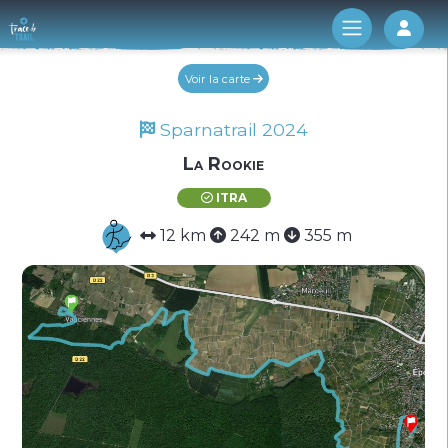
Log 
Voir la carte
Sparnatrail 2024
La Rookie
ITRA
12 km
242 m
355 m