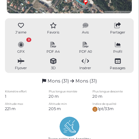
J'aime
Favoris
Avis
Partager
3
GPX
PDF A4
PDF A0
Profil
Flyover
3D
Insérer
Passages
Mons (31)
Mons (31)
Kilomètre effort
Plus longue montée
Plus longue descente
1
20 m
20 m
Altitude max
Altitude min
Indice de qualité
221 m
205 m
1pt/33m