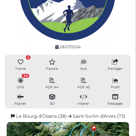
28/07/2024
2
J'aime
Favoris
Avis
Partager
321
GPX
PDF A4
PDF A0
Profil
Flyover
3D
Insérer
Passages
Le Bourg-d'Oisans (38)
Saint-Sorlin-d'Arves (73)