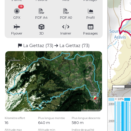
19
GPX
PDF A4
PDF A0
Profil
Flyover
3D
Insérer
Passages
La Giettaz (73)
La Giettaz (73)
0
Kilomètre effort
Plus longue montée
Plus longue descente
16
640 m
580 m
Altitude max
Altitude min
Indice de qualité