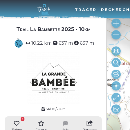
TRACER
RECHERCH
Trail La Bambette 2025 - 10km
10.22 km
637 m
637 m
31/08/2025
1
J'aime
Favoris
Avis
Partager