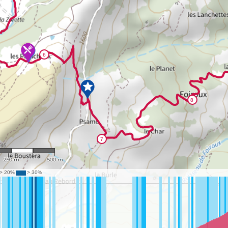
1 : 10,369
250 m
500 m