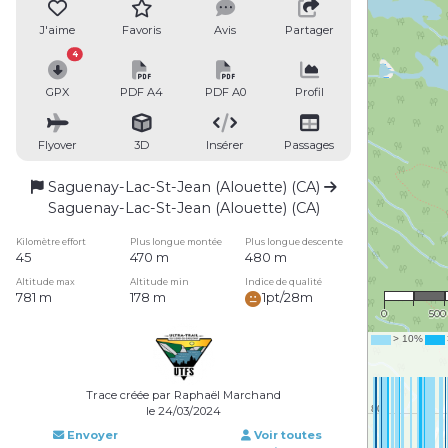
J'aime
Favoris
Avis
Partager
4
GPX
PDF A4
PDF A0
Profil
Flyover
3D
Insérer
Passages
Saguenay-Lac-St-Jean (Alouette) (CA)
Saguenay-Lac-St-Jean (Alouette) (CA)
Kilomètre effort
Plus longue montée
Plus longue descente
45
470 m
480 m
1 : 2
Altitude max
Altitude min
Indice de qualité
781 m
178 m
1pt/28m
0
500
Trace créée par Raphaël Marchand
le 24/03/2024
Envoyer
Voir toutes