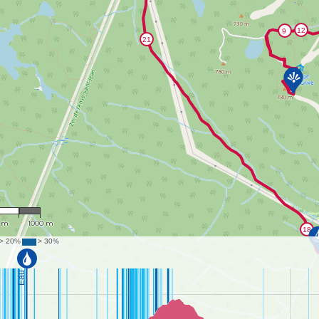
9,514
 m
1000 m