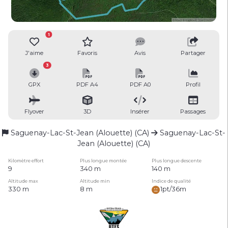
1
J'aime
Favoris
Avis
Partager
3
GPX
PDF A4
PDF A0
Profil
Flyover
3D
Insérer
Passages
Saguenay-Lac-St-Jean (Alouette) (CA)
Saguenay-Lac-St-
Jean (Alouette) (CA)
Kilomètre effort
Plus longue montée
Plus longue descente
9
340 m
140 m
Altitude max
Altitude min
Indice de qualité
330 m
8 m
1pt/36m