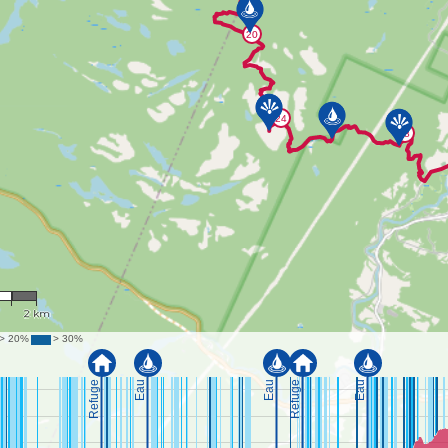
570
2 km