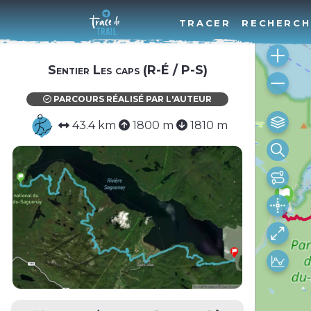
TRACER
RECHERCH
Sentier Les caps (R-É / P-S)
PARCOURS RÉALISÉ PAR L'AUTEUR
43.4 km
1800 m
1810 m