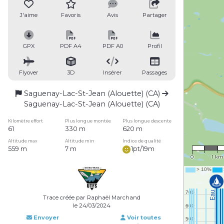
J'aime
Favoris
Avis
Partager
GPX
PDF A4
PDF A0
Profil
Flyover
3D
Insérer
Passages
Saguenay-Lac-St-Jean (Alouette) (CA)
Saguenay-Lac-St-Jean (Alouette) (CA)
Kilomètre effort
Plus longue montée
Plus longue descente
61
330 m
620 m
1 : 70,
Altitude max
Altitude min
Indice de qualité
559 m
7 m
1pt/19m
0
1 km
Trace créée par Raphaël Marchand
le 24/03/2024
Envoyer
Voir toutes