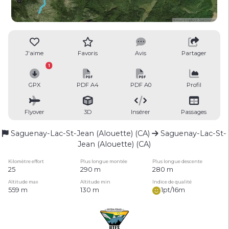
J'aime
Favoris
Avis
Partager
1
GPX
PDF A4
PDF A0
Profil
Flyover
3D
Insérer
Passages
Saguenay-Lac-St-Jean (Alouette) (CA)
Saguenay-Lac-St-
Jean (Alouette) (CA)
Kilomètre effort
Plus longue montée
Plus longue descente
25
290 m
280 m
Altitude max
Altitude min
Indice de qualité
559 m
130 m
1pt/16m