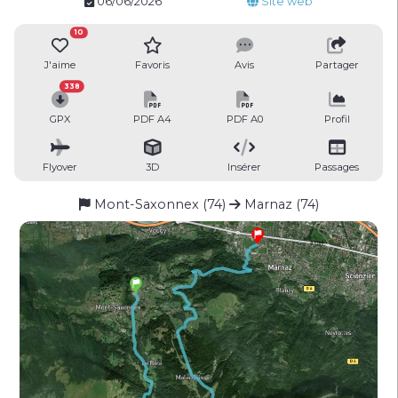
06/06/2026
Site web
10
J'aime
Favoris
Avis
Partager
338
GPX
PDF A4
PDF A0
Profil
Flyover
3D
Insérer
Passages
Mont-Saxonnex (74)
Marnaz (74)