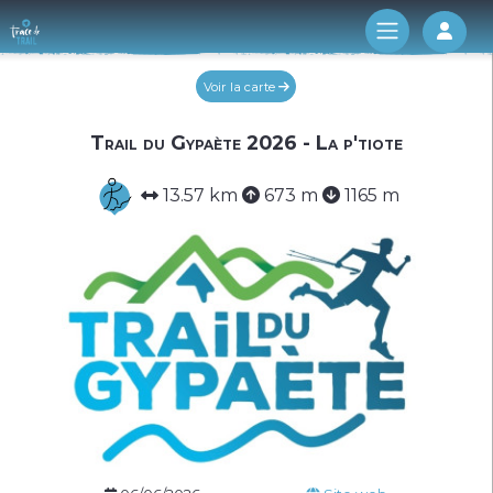
Log 
Voir la carte
Trail du Gypaète 2026 - La p'tiote
13.57 km
673 m
1165 m