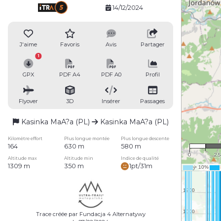
14/12/2024
J'aime
Favoris
Avis
Partager
1
GPX
PDF A4
PDF A0
Profil
Flyover
3D
Insérer
Passages
Kasinka MaA?a (PL)
Kasinka MaA?a (PL)
1 : 1
Kilomètre effort
Plus longue montée
Plus longue descente
164
630 m
580 m
0
2.
Altitude max
Altitude min
Indice de qualité
1309 m
350 m
1pt/31m
Trace créée par Fundacja 4 Alternatywy