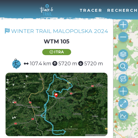
TRACER
RECHERCH
WINTER TRAIL MALOPOLSKA 2024
WTM 105
ITRA
107.4 km
5720 m
5720 m