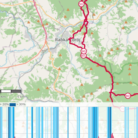
34,584
5 km
5 km