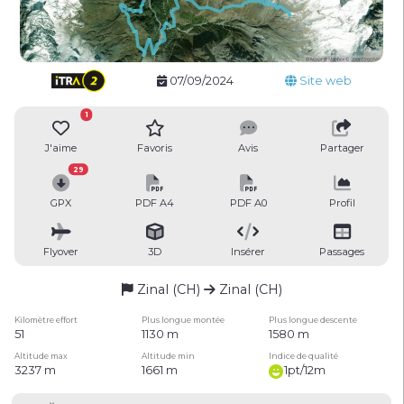
07/09/2024
Site web
1
J'aime
Favoris
Avis
Partager
29
GPX
PDF A4
PDF A0
Profil
Flyover
3D
Insérer
Passages
Zinal (CH)
Zinal (CH)
Kilomètre effort
Plus longue montée
Plus longue descente
51
1130 m
1580 m
Altitude max
Altitude min
Indice de qualité
3237 m
1661 m
1pt/12m