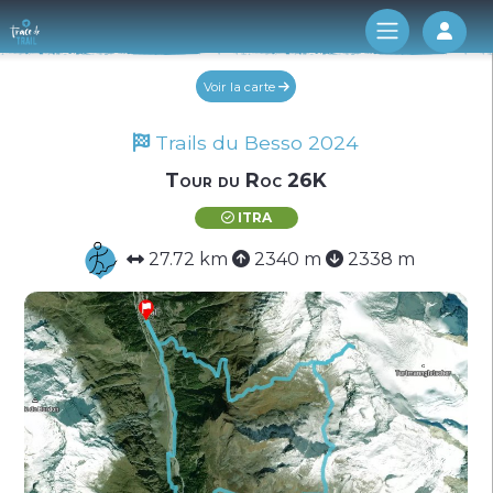
Log 
Voir la carte
Trails du Besso 2024
Tour du Roc 26K
ITRA
27.72 km
2340 m
2338 m