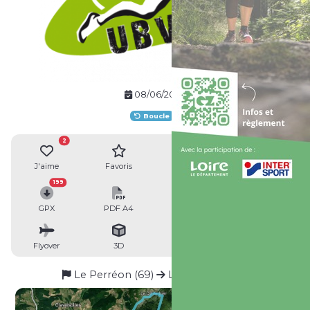
08/06/2024
Boucle
2
J'aime
Favoris
Avis
Partager
199
GPX
PDF A4
PDF A0
Profil
Flyover
3D
Insérer
Passages
Le Perréon (69)
Le Perréon (69)