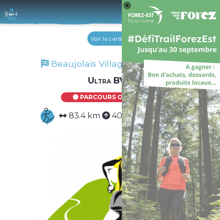
Log 
Voir la carte
Beaujolais Villages Trail 2024
Ultra BVT
PARCOURS OFFICIEL
83.4 km
4062 m
4062 m