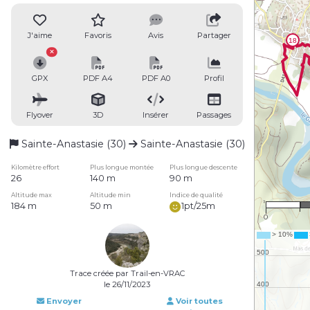
J'aime
Favoris
Avis
Partager
GPX
PDF A4
PDF A0
Profil
Flyover
3D
Insérer
Passages
Sainte-Anastasie (30)
Sainte-Anastasie (30)
Kilomètre effort
Plus longue montée
Plus longue descente
26
140 m
90 m
Altitude max
Altitude min
Indice de qualité
184 m
50 m
1pt/25m
0
Trace créée par Trail-en-VRAC
le 26/11/2023
Envoyer
Voir toutes