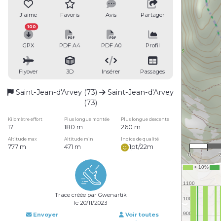
J'aime
Favoris
Avis
Partager
100
GPX
PDF A4
PDF A0
Profil
Flyover
3D
Insérer
Passages
Saint-Jean-d'Arvey (73)
Saint-Jean-d'Arvey
(73)
Kilomètre effort
Plus longue montée
Plus longue descente
17
180 m
260 m
1 
Altitude max
Altitude min
Indice de qualité
777 m
471 m
1pt/22m
0
Trace créée par Gwenartik
le 20/11/2023
Envoyer
Voir toutes