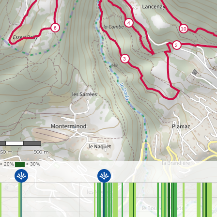
: 11,971
250 m
500 m