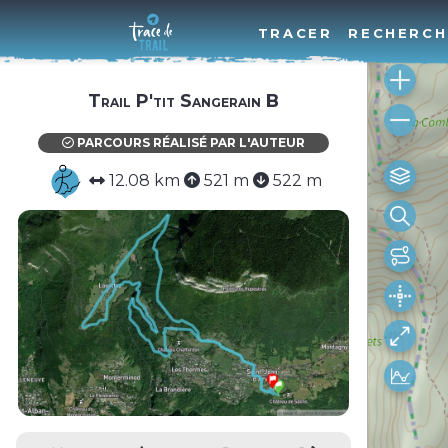
TRACER
RECHERCH
Trail P'tit Sangerain B
PARCOURS RÉALISÉ PAR L'AUTEUR
12.08 km
521 m
522 m