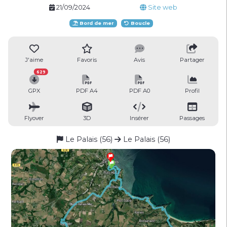
21/09/2024
Site web
Bord de mer
Boucle
J'aime
Favoris
Avis
Partager
629
GPX
PDF A4
PDF A0
Profil
Flyover
3D
Insérer
Passages
Le Palais (56)
Le Palais (56)