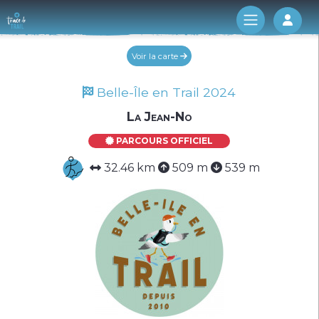
Log 
Voir la carte
Belle-Île en Trail 2024
La Jean-No
PARCOURS OFFICIEL
32.46 km
509 m
539 m