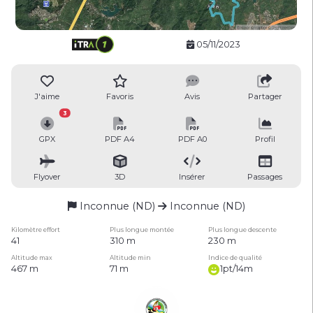
05/11/2023
J'aime
Favoris
Avis
Partager
3
GPX
PDF A4
PDF A0
Profil
Flyover
3D
Insérer
Passages
Inconnue (ND)
Inconnue (ND)
Kilomètre effort
Plus longue montée
Plus longue descente
41
310 m
230 m
Altitude max
Altitude min
Indice de qualité
467 m
71 m
1pt/14m