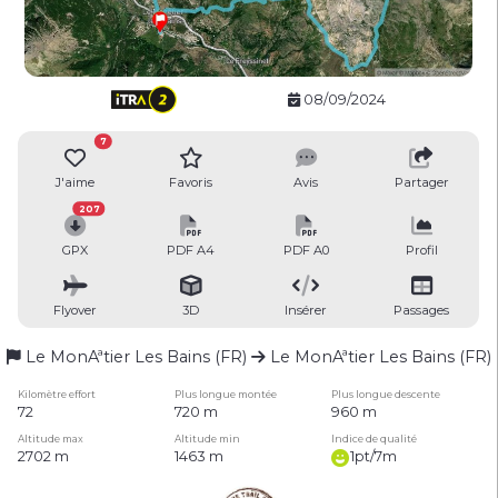
08/09/2024
7
J'aime
Favoris
Avis
Partager
207
GPX
PDF A4
PDF A0
Profil
Flyover
3D
Insérer
Passages
Le MonAªtier Les Bains (FR)
Le MonAªtier Les Bains (FR)
Kilomètre effort
Plus longue montée
Plus longue descente
72
720 m
960 m
Altitude max
Altitude min
Indice de qualité
2702 m
1463 m
1pt/7m