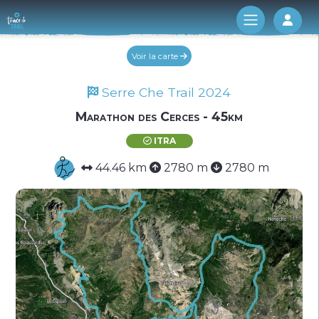
Log 
Voir la carte
Serre Che Trail 2024
Marathon des Cerces - 45km
ITRA
44.46 km
2780 m
2780 m