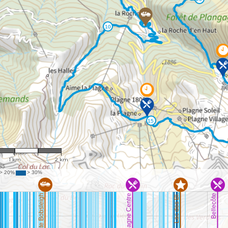
1 : 38,561
1 km
2 km