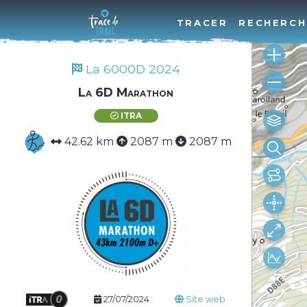
TRACER
RECHERCH
La 6000D 2024
La 6D Marathon
ITRA
42.62 km
2087 m
2087 m
27/07/2024
Site web