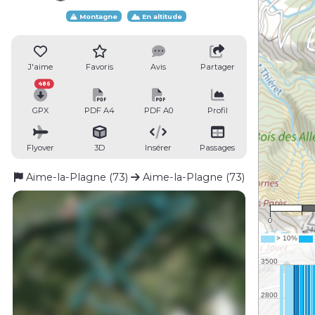
Montagne
En altitude
J'aime
Favoris
Avis
Partager
486
GPX
PDF A4
PDF A0
Profil
Flyover
3D
Insérer
Passages
Aime-la-Plagne (73)
Aime-la-Plagne (73)
0