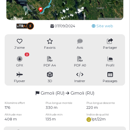
07/09/2024
Site web
J'aime
Favoris
Avis
Partager
2
GPX
PDF A4
PDF A0
Profil
Flyover
3D
Insérer
Passages
Gimoli (RU)
Gimoli (RU)
Kilomètre effort
Plus longue montée
Plus longue descente
176
330 m
220 m
Altitude max
Altitude min
Indice de qualité
408 m
135 m
1pt/22m