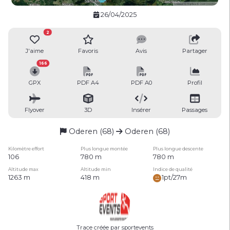
26/04/2025
2
J'aime
Favoris
Avis
Partager
166
GPX
PDF A4
PDF A0
Profil
Flyover
3D
Insérer
Passages
Oderen (68)
Oderen (68)
Kilomètre effort
Plus longue montée
Plus longue descente
106
780 m
780 m
Altitude max
Altitude min
Indice de qualité
1263 m
418 m
1pt/27m
Trace créée par sportevents