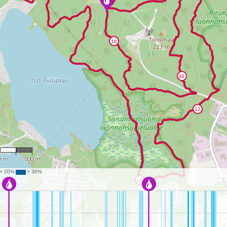
3,990
0 m
500 m