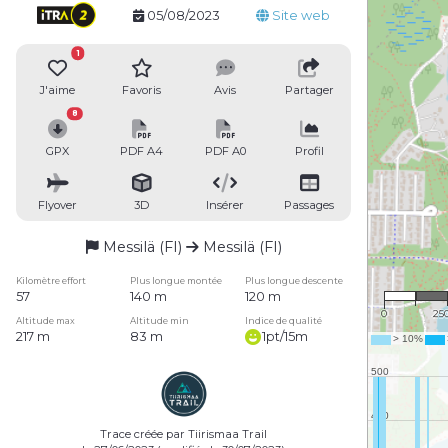
05/08/2023
Site web
1
J'aime
Favoris
Avis
Partager
8
GPX
PDF A4
PDF A0
Profil
Flyover
3D
Insérer
Passages
Messilä (FI)
Messilä (FI)
1 : 1
Kilomètre effort
Plus longue montée
Plus longue descente
57
140 m
120 m
0
25
Altitude max
Altitude min
Indice de qualité
217 m
83 m
1pt/15m
Trace créée par Tiirismaa Trail