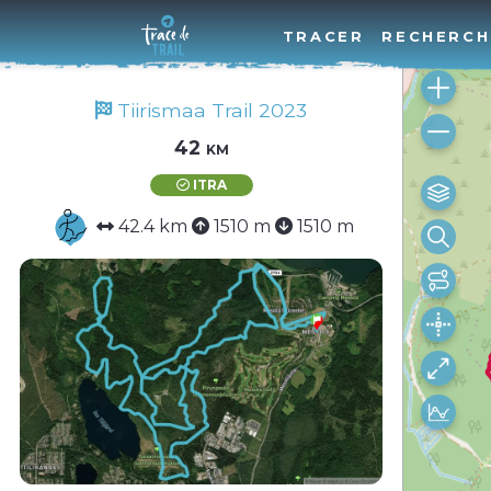
TRACER
RECHERCH
Tiirismaa Trail 2023
42 km
ITRA
42.4 km
1510 m
1510 m