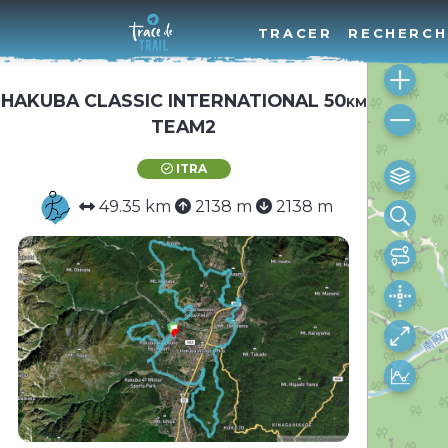
TRACER
RECHERCH
HAKUBA CLASSIC INTERNATIONAL 50km
TEAM2
ITRA
49.35 km
2138 m
2138 m