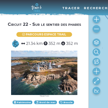
TRACER
RECHERCH
Circuit 22 - Sur le sentier des phares
PARCOURS ESPACE TRAIL
21.34 km
352 m
352 m
Thibault Poriel
Patrimoine
Bord de mer
Boucle