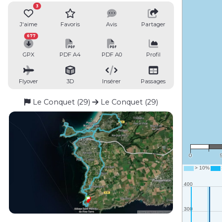
3
J'aime
Favoris
Avis
Partager
677
GPX
PDF A4
PDF A0
Profil
Flyover
3D
Insérer
Passages
Le Conquet (29)
Le Conquet (29)
1 
0