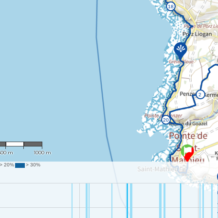
: 23,682
500 m
1000 m