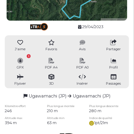
29/04/2023
J'aime
Favoris
Avis
Partager
1
GPX
PDF A4
PDF A0
Profil
Flyover
3D
Insérer
Passages
Ugawamachi (JP)
Ugawamachi (JP)
Kilomètre effort
Plus longue montée
Plus longue descente
246
210 m
280 m
Altitude max
Altitude min
Indice de qualité
394 m
63 m
1pt/21m