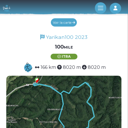
Log 
Voir la carte
Yarikan100 2023
100mile
ITRA
166 km
8020 m
8020 m