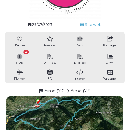
29/07/2023
Site web
J'aime
Favoris
Avis
Partager
41
GPX
PDF A4
PDF A0
Profil
Flyover
3D
Insérer
Passages
Aime (73)
Aime (73)