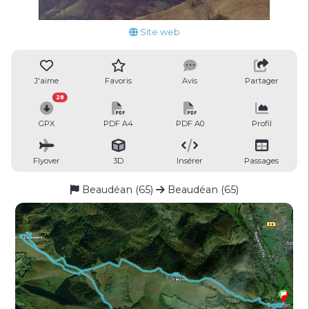
Site web
J'aime
Favoris
Avis
Partager
28
GPX
PDF A4
PDF A0
Profil
Flyover
3D
Insérer
Passages
Beaudéan (65)
Beaudéan (65)