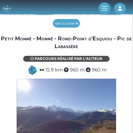
Log 
Voir la carte
Petit Monné - Monné - Rond-Point d'Esquiou - Pic de
Labassère
PARCOURS RÉALISÉ PAR L'AUTEUR
15.9 km
960 m
960 m