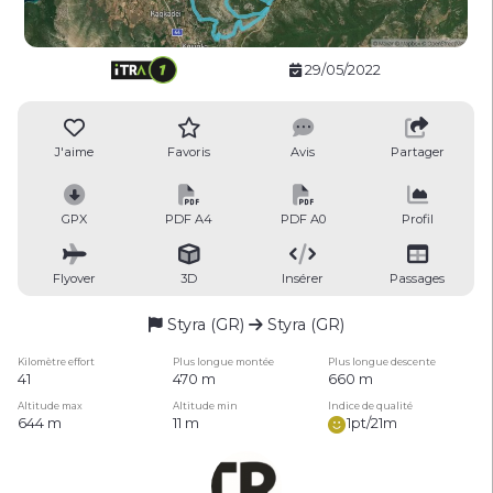
29/05/2022
J'aime
Favoris
Avis
Partager
GPX
PDF A4
PDF A0
Profil
Flyover
3D
Insérer
Passages
Styra (GR)
Styra (GR)
Kilomètre effort
Plus longue montée
Plus longue descente
41
470 m
660 m
Altitude max
Altitude min
Indice de qualité
644 m
11 m
1pt/21m