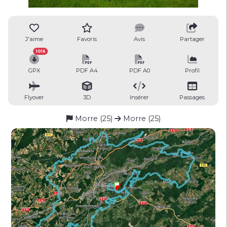
J'aime
Favoris
Avis
Partager
1016
GPX
PDF A4
PDF A0
Profil
Flyover
3D
Insérer
Passages
Morre (25)
Morre (25)