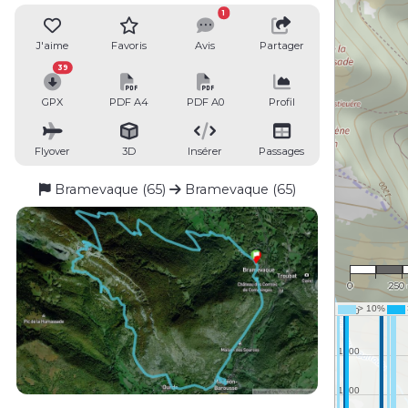
1
J'aime
Favoris
Avis
Partager
39
GPX
PDF A4
PDF A0
Profil
Flyover
3D
Insérer
Passages
Bramevaque (65)
Bramevaque (65)
1 : 15
0
250