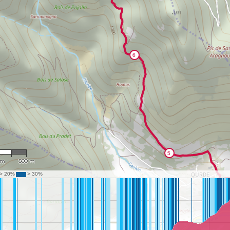
,352
 m
500 m