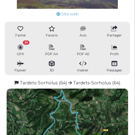
Site web
J'aime
Favoris
Avis
Partager
39
GPX
PDF A4
PDF A0
Profil
Flyover
3D
Insérer
Passages
Tardets-Sorholus (64)
Tardets-Sorholus (64)