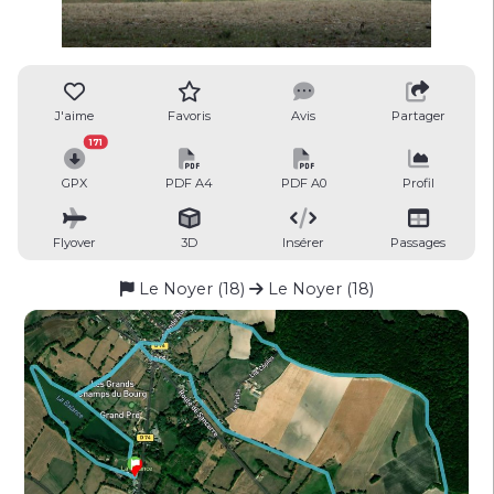
J'aime
Favoris
Avis
Partager
171
GPX
PDF A4
PDF A0
Profil
Flyover
3D
Insérer
Passages
Le Noyer (18)
Le Noyer (18)