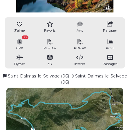
J'aime
Favoris
Avis
Partager
92
GPX
PDF A4
PDF A0
Profil
Flyover
3D
Insérer
Passages
Saint-Dalmas-le-Selvage (06)
Saint-Dalmas-le-Selvage
(06)