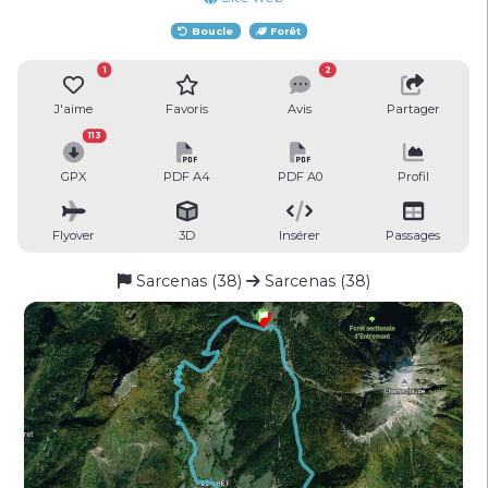
Boucle
Forêt
1
2
J'aime
Favoris
Avis
Partager
113
GPX
PDF A4
PDF A0
Profil
Flyover
3D
Insérer
Passages
Sarcenas (38)
Sarcenas (38)