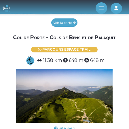
Log 
Voir la carte
Col de Porte - Cols de Bens et de Palaquit
PARCOURS ESPACE TRAIL
11.38 km
648 m
648 m
Site web