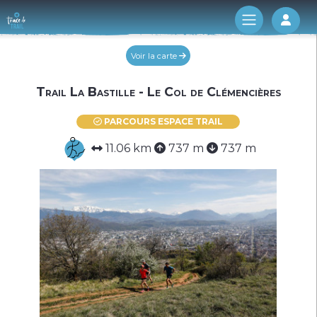
Log 
Voir la carte
Trail La Bastille - Le Col de Clémencières
PARCOURS ESPACE TRAIL
11.06 km
737 m
737 m