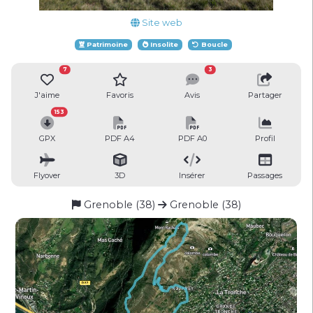
Site web
Patrimoine
Insolite
Boucle
7
3
J'aime
Favoris
Avis
Partager
153
GPX
PDF A4
PDF A0
Profil
Flyover
3D
Insérer
Passages
Grenoble (38)
Grenoble (38)