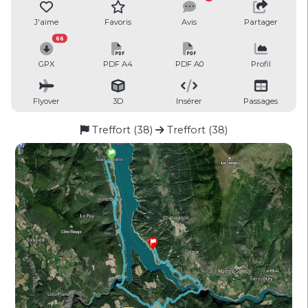
J'aime
Favoris
Avis
Partager
66
GPX
PDF A4
PDF A0
Profil
Flyover
3D
Insérer
Passages
Treffort (38)
Treffort (38)